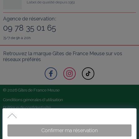
Label de qualité depuis 1951
Agence de réservation :
09 78 35 01 65
7j/7 de 9h à 20h
Retrouvez la marque Gîtes de France Meuse sur vos 
réseaux préférés
© 2026 Gîtes de France Meuse
Conditions générales d'utilisation
Politique de confidentialité
Conditions Générales de vente
Le Gîte de L'Espoir
Mentions légales
Maison individuelle de plain-pied -tarif tout inclus
Confirmer ma réservation
Partenaires Touristiques
Foire aux questions