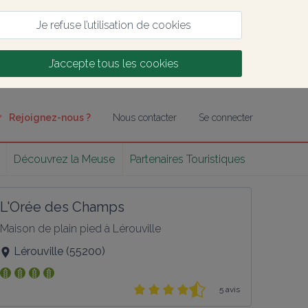
Je refuse l’utilisation de cookies
J’accepte tous les cookies
Rejoignez-nous ?
Nous contacter
Se connecter
Découvrez la Meuse
Partenaires Touristiques
L'Orée des Champs
Maison de plain pied à Lérouville
Lérouville
(
55200
)
5 avis