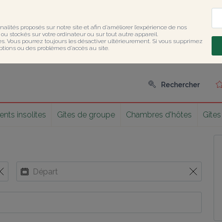
nalités proposés sur notre site et afin d’améliorer l’expérience de nos 
u stockés sur votre ordinateur ou sur tout autre appareil.

ies. Vous pourrez toujours les désactiver ultérieurement. Si vous supprimez 
ptions ou des problèmes d’accès au site.
Rechercher
ts insolites
Gîtes de groupe
Chambres d'hôtes
Gîtes