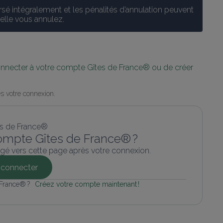
é intégralement et les pénalités d’annulation peuvent 
uelle vous annulez.
connecter à votre compte Gîtes de France® ou de créer 
s votre connexion.
ompte Gîtes de France® ?
gé vers cette page après votre connexion.
connecter
 France® ? 
Créez votre compte maintenant !