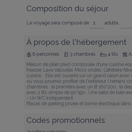
Composition du séjour
Le voyage sera composé de
adulte
,
À propos de l'hébergement
6 personnes
3 chambres
4 lits
A
Maison de plain pied composée d'une cuisine équip
freezer, Lave Vaisselle. Micro ondes. Cafetière filtr
cuisine. . Elle est ouverte sur un grand salon ave
où vous pourrez profiter de l'extérieur ( terrains c
chambres : la première avec un lit 160*200 , la de
avec 2 lits simple de 90*190 . Une salle de bain a
- Un WC indépendant . 

Places de parking privée et borne électrique dans 
Codes promotionnels
Je profite du code promo