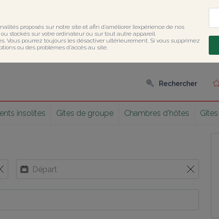
nalités proposés sur notre site et afin d’améliorer l’expérience de nos 
u stockés sur votre ordinateur ou sur tout autre appareil.

ies. Vous pourrez toujours les désactiver ultérieurement. Si vous supprimez 
ptions ou des problèmes d’accès au site.
Rechercher
ts insolites
Gîtes de groupe
Chambres d'hôtes
Gîtes