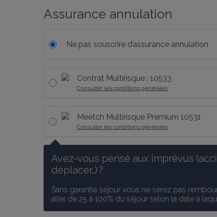
Assurance annulation
Ne pas souscrire d’assurance annulation
Contrat Multirisque : 10533
Consulter les conditions générales
Meetch Multirisque Premium 10531
Consulter les conditions générales
Avez-vous pensé aux imprévus (accid
déplacer…) ?
Sans garantie séjour vous ne serez pas rembours
aller de 25 à 100% du séjour selon la date à laq