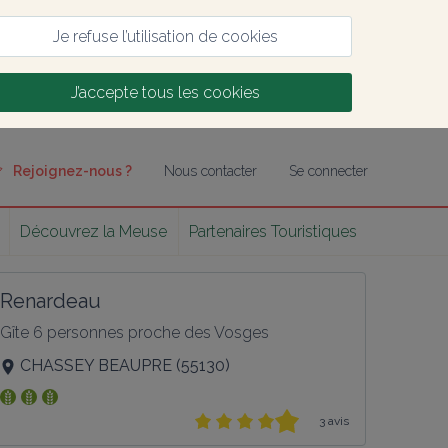
Je refuse l’utilisation de cookies
J’accepte tous les cookies
Rejoignez-nous ?
Nous contacter
Se connecter
Découvrez la Meuse
Partenaires Touristiques
Renardeau
Gîte 6 personnes proche des Vosges
CHASSEY BEAUPRE
(
55130
)
3 avis