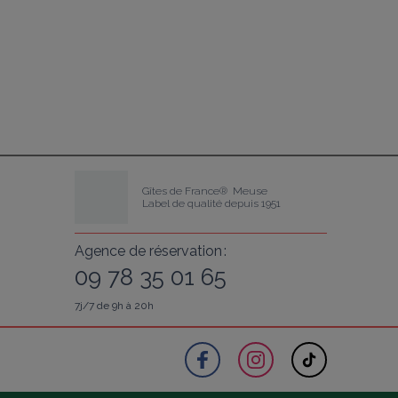
Gîtes de France®  Meuse
Label de qualité depuis 1951
Agence de réservation :
09 78 35 01 65
7j/7 de 9h à 20h