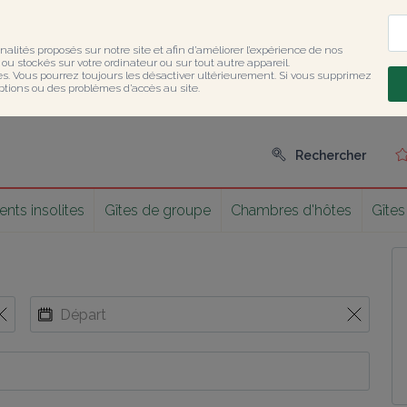
nalités proposés sur notre site et afin d’améliorer l’expérience de nos 
u stockés sur votre ordinateur ou sur tout autre appareil.

ies. Vous pourrez toujours les désactiver ultérieurement. Si vous supprimez 
ptions ou des problèmes d’accès au site.
Rechercher
ts insolites
Gîtes de groupe
Chambres d'hôtes
Gîtes