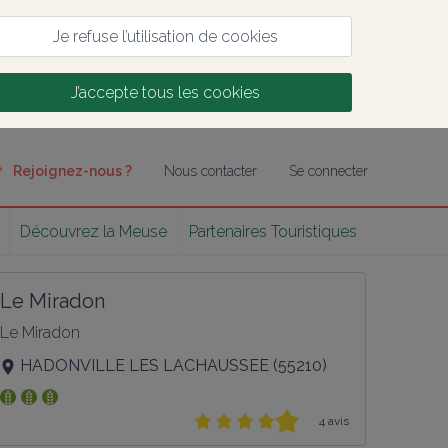
Je refuse l’utilisation de cookies
J’accepte tous les cookies
Rejoignez-nous ?
Nous contacter
Se connecter
Découvrez la Meuse
Partenaires Touristiques
Le Miradon
Le Miradon
HADONVILLE LES LACHAUSSEE
(
55210
)
4 avis