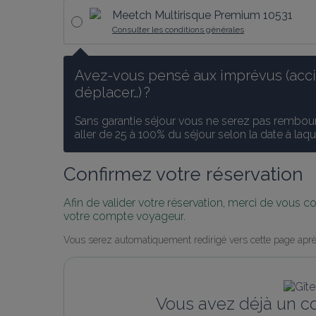
Meetch Multirisque Premium 10531
Consulter les conditions générales
Avez-vous pensé aux imprévus (accid
déplacer…) ?
Sans garantie séjour vous ne serez pas rembours
aller de 25 à 100% du séjour selon la date à laq
Confirmez votre réservation
Afin de valider votre réservation, merci de vous 
votre compte voyageur.
Vous serez automatiquement redirigé vers cette page aprè
Vous avez déjà un c