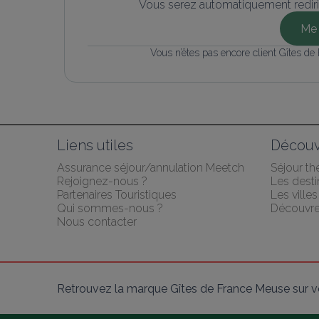
Vous serez automatiquement rediri
Me 
Vous n’êtes pas encore client Gîtes de
Liens utiles
Découv
Assurance séjour/annulation Meetch
Séjour t
Rejoignez-nous ?
Les desti
Partenaires Touristiques
Les villes
Qui sommes-nous ?
Découvre
Nous contacter
Retrouvez la marque Gîtes de France Meuse sur v