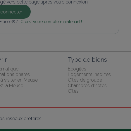
gé vers cette page après votre connexion.
connecter
 France® ? 
Créez votre compte maintenant !
rir
Type de biens
hématique
Ecogîtes
nations phares
Logements insolites
 à visiter en Meuse
Gîtes de groupe
z la Meuse
Chambres d'hôtes
Gîtes
os réseaux préférés